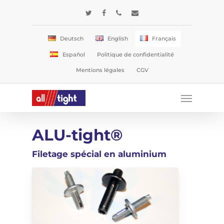
Skip
twitter
facebook
phone
email
to
main
Deutsch
English
Français
content
Español
Politique de confidentialité
Mentions légales
CGV
Menu
ALU-tight®
Filetage spécial en aluminium