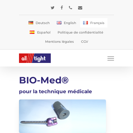
Skip
twitter
facebook
phone
email
to
main
Deutsch
English
Français
content
Español
Politique de confidentialité
Mentions légales
CGV
Menu
BIO-Med®
pour la technique médicale