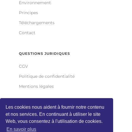
Environnement
Principes
Téléchargements
Contact
QUESTIONS JURIDIQUES
CGV
Politique de confidentialité
Mentions légales
Les cookies nous aident à fournir notre contenu
ALL-TIGHT GMBH
et nos services. En continuant à utiliser le site
Wilhelm-Bratfisch-Straße 1
Web, vous consentez à l'utilisation de cookies.
D-63628 Bad Soden-Salmünster
En savoir plus