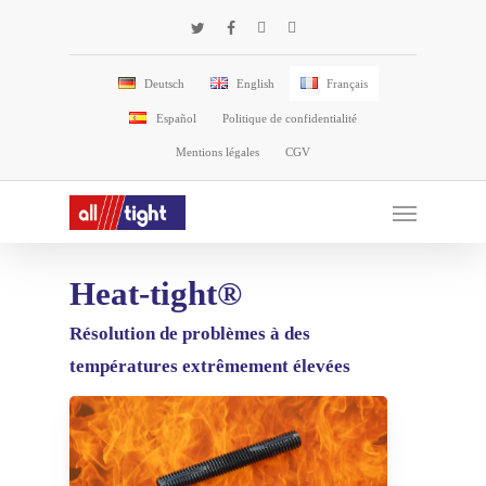
Skip
twitter
facebook
phone
email
to
main
Deutsch
English
Français
content
Español
Politique de confidentialité
Mentions légales
CGV
Menu
Heat-tight®
Résolution de problèmes à des
températures extrêmement élevées