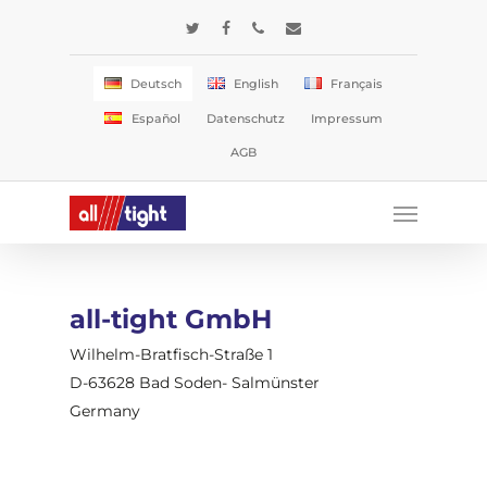
Skip
twitter
facebook
phone
email
to
main
Deutsch
English
Français
content
Español
Datenschutz
Impressum
AGB
Menu
all-tight GmbH
Wilhelm-Bratfisch-Straße 1
D-63628 Bad Soden- Salmünster
Germany